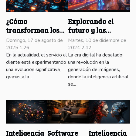
¿Cómo
Explorando el
transforman los
futuro y las
chatbots
tendencias de los
Domingo, 17 de agosto de
Martes, 10 de diciembre de
omnicanal el
generadores de
2025 1:26
2024 2:42
servicio al cliente?
En la actualidad, el servicio al
imágenes con IA
La era digital ha desatado
cliente está experimentando
una revolución en la
una evolución significativa
generación de imágenes,
gracias a la...
donde la inteligencia artificial
se...
Inteligencia
Software
Inteligencia