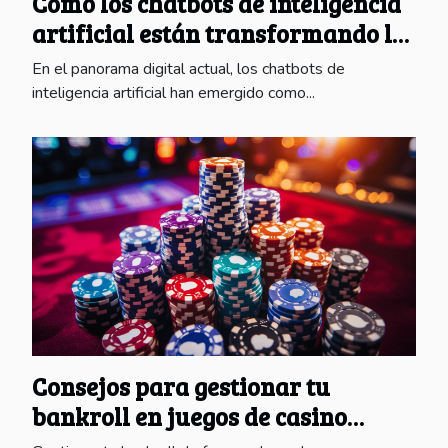
Cómo los chatbots de inteligencia
artificial están transformando la
comunicación digital
En el panorama digital actual, los chatbots de
inteligencia artificial han emergido como...
Consejos para gestionar tu
bankroll en juegos de casino
online