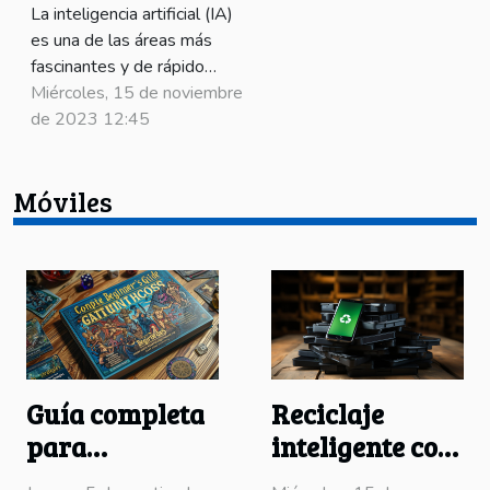
La inteligencia artificial (IA)
es una de las áreas más
fascinantes y de rápido
crecimiento en el mundo de
Miércoles, 15 de noviembre
la tecnología y la innovación.
de 2023 12:45
A menudo, cuando se habla
de IA, nos vienen a la mente
Móviles
imágenes de robots y
máquinas complejas. Pero,
¿cómo podemos
comprender este vasto
campo de una manera...
Guía completa
Reciclaje
para
inteligente con
principiantes
móviles usados