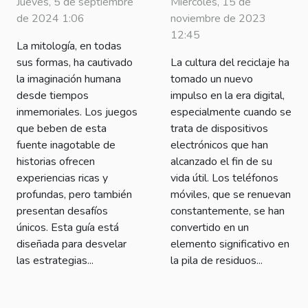
Jueves, 5 de septiembre
Miércoles, 15 de
sobre
de 2024 1:06
noviembre de 2023
estrategias en
12:45
La mitología, en todas
juegos de
sus formas, ha cautivado
La cultura del reciclaje ha
mitología
la imaginación humana
tomado un nuevo
desde tiempos
impulso en la era digital,
inmemoriales. Los juegos
especialmente cuando se
que beben de esta
trata de dispositivos
fuente inagotable de
electrónicos que han
historias ofrecen
alcanzado el fin de su
experiencias ricas y
vida útil. Los teléfonos
profundas, pero también
móviles, que se renuevan
presentan desafíos
constantemente, se han
únicos. Esta guía está
convertido en un
diseñada para desvelar
elemento significativo en
las estrategias...
la pila de residuos...