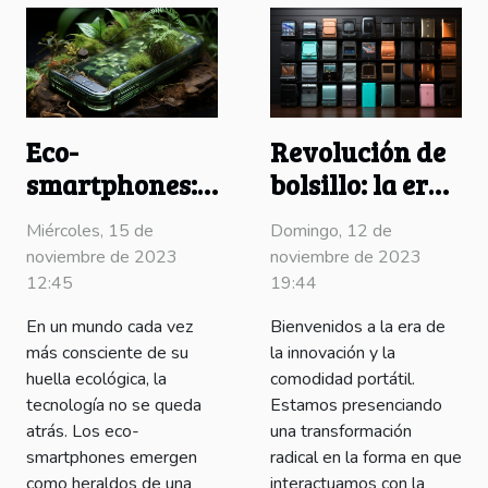
Eco-
Revolución de
smartphones:
bolsillo: la era
La nueva era
de móviles
Miércoles, 15 de
Domingo, 12 de
verde
plegables
noviembre de 2023
noviembre de 2023
12:45
19:44
En un mundo cada vez
Bienvenidos a la era de
más consciente de su
la innovación y la
huella ecológica, la
comodidad portátil.
tecnología no se queda
Estamos presenciando
atrás. Los eco-
una transformación
smartphones emergen
radical en la forma en que
como heraldos de una
interactuamos con la