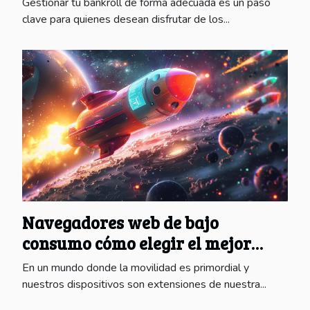
Gestionar tu bankroll de forma adecuada es un paso
clave para quienes desean disfrutar de los...
Navegadores web de bajo
consumo cómo elegir el mejor
para maximizar la duración de la
En un mundo donde la movilidad es primordial y
batería
nuestros dispositivos son extensiones de nuestra...