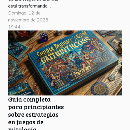
está transformando
innumerables industrias
Domingo, 12 de
y revolucionando la
noviembre de 2023
forma en que realizamos
19:44
nuestras tareas diarias.
Entre los desarrollos
más intrigantes se
encuentra la capacidad
de crear software a
través de métodos que
prescinden del código...
Guía completa
para principiantes
sobre estrategias
en juegos de
mitología