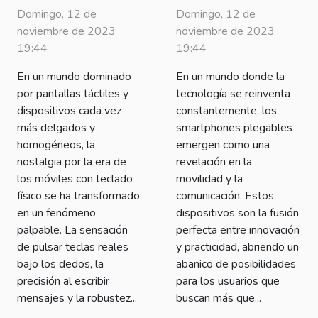
teclado físico
nueva era de
Domingo, 12 de
Domingo, 12 de
movilidad
noviembre de 2023
noviembre de 2023
19:44
19:44
En un mundo dominado
En un mundo donde la
por pantallas táctiles y
tecnología se reinventa
dispositivos cada vez
constantemente, los
más delgados y
smartphones plegables
homogéneos, la
emergen como una
nostalgia por la era de
revelación en la
los móviles con teclado
movilidad y la
físico se ha transformado
comunicación. Estos
en un fenómeno
dispositivos son la fusión
palpable. La sensación
perfecta entre innovación
de pulsar teclas reales
y practicidad, abriendo un
bajo los dedos, la
abanico de posibilidades
precisión al escribir
para los usuarios que
mensajes y la robustez...
buscan más que...