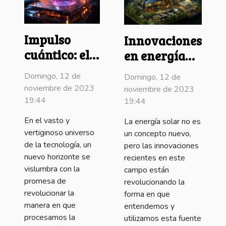
Impulso
Innovaciones
cuántico: el
en energía
futuro de la
solar
Domingo, 12 de
Domingo, 12 de
computación
impulsan
noviembre de 2023
noviembre de 2023
tecnologías
19:44
19:44
sostenibles
En el vasto y
La energía solar no es
vertiginoso universo
un concepto nuevo,
de la tecnología, un
pero las innovaciones
nuevo horizonte se
recientes en este
vislumbra con la
campo están
promesa de
revolucionando la
revolucionar la
forma en que
manera en que
entendemos y
procesamos la
utilizamos esta fuente