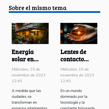
Sobre el mismo tema
Energía
Lentes de
solar en
contacto
gadgets
inteligentes:
Miércoles, 15 de
Miércoles, 15 de
urbanos
Mirada al
noviembre de 2023
noviembre de 2023
futuro
12:45
12:45
A medida que las
En un mundo
ciudades se
dominado por la
transforman en
tecnología y la
espacios inteligentes
constante búsqueda