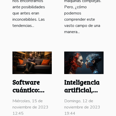
nos encontramos
máquinas complejas.
ante posibilidades
Pero, ¿cómo
que antes eran
podemos
inconcebibles. Las
comprender este
tendencias...
vasto campo de una
manera...
Software
Inteligencia
cuántico:
artificial,
Rompiendo
¿creamos a
Miércoles, 15 de
Domingo, 12 de
límites
nuestro
noviembre de 2023
noviembre de 2023
sucesor?
12:45
19:44