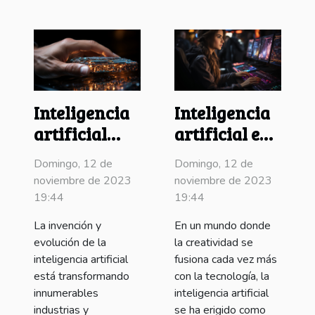
Inteligencia
Inteligencia
artificial
artificial en
crea
el software
Domingo, 12 de
Domingo, 12 de
software sin
de edición
noviembre de 2023
noviembre de 2023
código
creativa
19:44
19:44
La invención y
En un mundo donde
evolución de la
la creatividad se
inteligencia artificial
fusiona cada vez más
está transformando
con la tecnología, la
innumerables
inteligencia artificial
industrias y
se ha erigido como