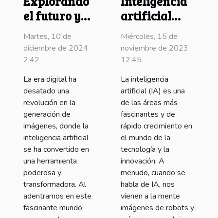
Explorando
Inteligencia
el futuro y
artificial
las
simplificada
Martes, 10 de
Miércoles, 15 de
tendencias
diciembre de 2024
noviembre de 2023
de los
2:42
12:45
generadores
La era digital ha
La inteligencia
de imágenes
desatado una
artificial (IA) es una
con IA
revolución en la
de las áreas más
generación de
fascinantes y de
imágenes, donde la
rápido crecimiento en
inteligencia artificial
el mundo de la
se ha convertido en
tecnología y la
una herramienta
innovación. A
poderosa y
menudo, cuando se
transformadora. Al
habla de IA, nos
adentrarnos en este
vienen a la mente
fascinante mundo,
imágenes de robots y