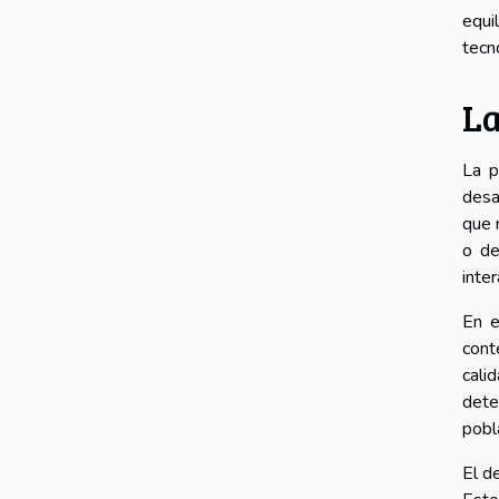
equi
tecn
La
La p
desa
que 
o de
inte
En e
cont
cali
dete
pobl
El d