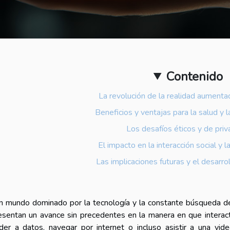
Contenido
La revolución de la realidad aumentad
Beneficios y ventajas para la salud y l
Los desafíos éticos y de priv
El impacto en la interacción social y 
Las implicaciones futuras y el desarro
n mundo dominado por la tecnología y la constante búsqueda de 
esentan un avance sin precedentes en la manera en que interact
der a datos, navegar por internet o incluso asistir a una vide