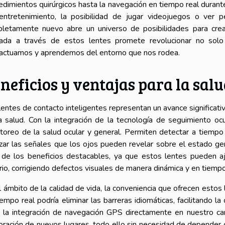
edimientos quirúrgicos hasta la navegación en tiempo real durant
entretenimiento, la posibilidad de jugar videojuegos o ver p
letamente nuevo abre un universo de posibilidades para cre
cada a través de estos lentes promete revolucionar no so
ractuamos y aprendemos del entorno que nos rodea.
neficios y ventajas para la salu
lentes de contacto inteligentes representan un avance significativ
a salud. Con la integración de la tecnología de seguimiento ocu
toreo de la salud ocular y general. Permiten detectar a tiempo
izar las señales que los ojos pueden revelar sobre el estado ge
 de los beneficios destacables, ya que estos lentes pueden a
rio, corrigiendo defectos visuales de manera dinámica y en tiempo
l ámbito de la calidad de vida, la conveniencia que ofrecen estos 
iempo real podría eliminar las barreras idiomáticas, facilitando 
, la integración de navegación GPS directamente en nuestro camp
oración de nuevos lugares, todo ello sin necesidad de depender