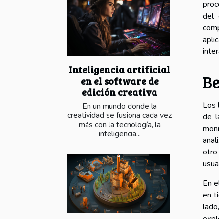
proc
del 
comp
apli
inte
Inteligencia artificial
Be
en el software de
edición creativa
Los 
En un mundo donde la
creatividad se fusiona cada vez
de l
más con la tecnología, la
moni
inteligencia...
anal
otro
usua
En e
en t
lado
expl