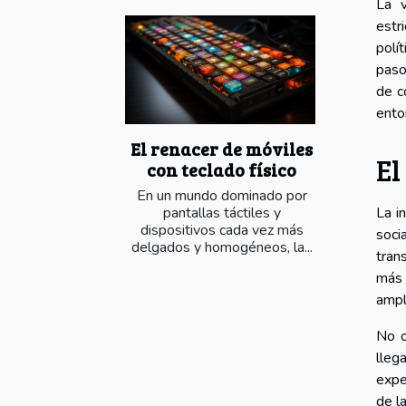
La v
estr
polí
paso
de c
ento
El renacer de móviles
El
con teclado físico
En un mundo dominado por
La i
pantallas táctiles y
dispositivos cada vez más
soci
delgados y homogéneos, la...
tran
más 
ampl
No o
lleg
expe
de l