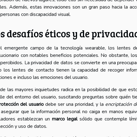
les. Además, estas innovaciones son un gran paso hacia la acce
 personas con discapacidad visual.
s desafíos éticos y de privacida
l emergente campo de la tecnología wearable, los lentes de
lucionario con notables beneficios potenciales. No obstante, lo
percibidos. La privacidad de datos se convierte en una preocupaci
 los lentes de contacto tienen la capacidad de recoger infor
ciones e incluso las emociones del usuario.
de las mayores inquietudes radica en la posibilidad de que est
lle del entorno del usuario, suscitando preguntas sobre quién t
rotección del usuario
debe ser una prioridad, y la
encriptación d
 asegurar que la información personal no caiga en manos equivo
ladores establezcan un
marco legal
sólido que contemple límit
lección y uso de datos.