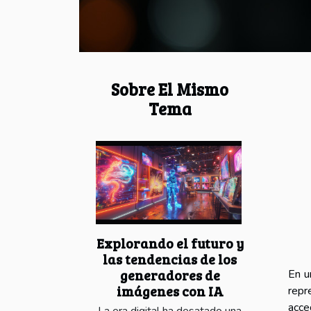
Sobre El Mismo
Tema
Explorando el futuro y
las tendencias de los
generadores de
En u
imágenes con IA
repr
acce
La era digital ha desatado una