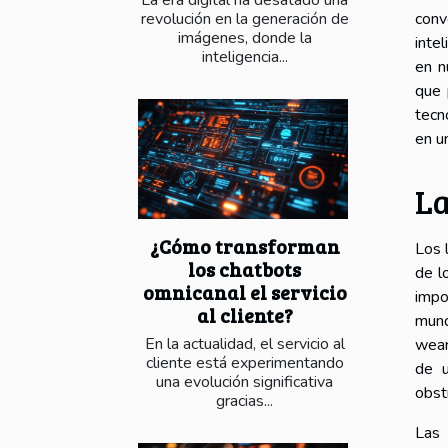
conv
revolución en la generación de
imágenes, donde la
inte
inteligencia...
en n
que 
tecn
en u
La
¿Cómo transforman
Los 
los chatbots
de l
omnicanal el servicio
impo
al cliente?
mund
En la actualidad, el servicio al
wear
cliente está experimentando
de u
una evolución significativa
obstr
gracias...
Las 